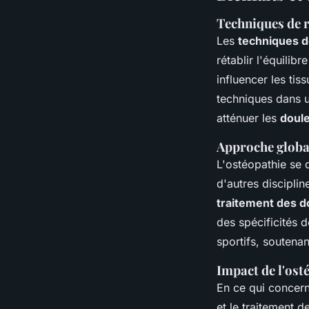
Techniques de 
Les
techniques d
rétablir l'équili
influencer les tis
techniques dans 
atténuer les
doul
Approche global
L'ostéopathie se 
d'autres disciplin
traitement des d
des spécificités 
sportifs, soutena
Impact de l'ost
En ce qui concern
et le traitement d