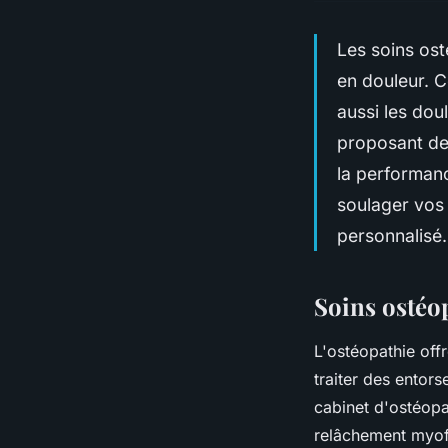
Les soins ost
en douleur. C
aussi les dou
proposant des
la performan
soulager vos 
personnalisé.
Soins ostéop
L'ostéopathie off
traiter des entors
cabinet d'ostéopa
relâchement myofa