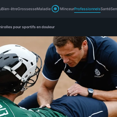
u
Bien-être
Grossesse
Maladie
Minceur
Professionnels
Santé
Sen
irolles pour sportifs en douleur