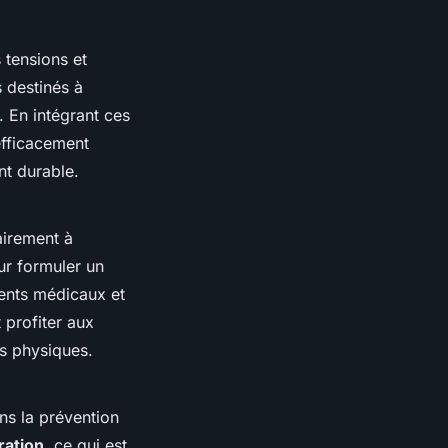
s tensions et
 destinés à
t. En intégrant ces
efficacement
nt durable.
airement à
our formuler un
ents médicaux et
 profiter aux
es physiques.
ans la prévention
ration
, ce qui est