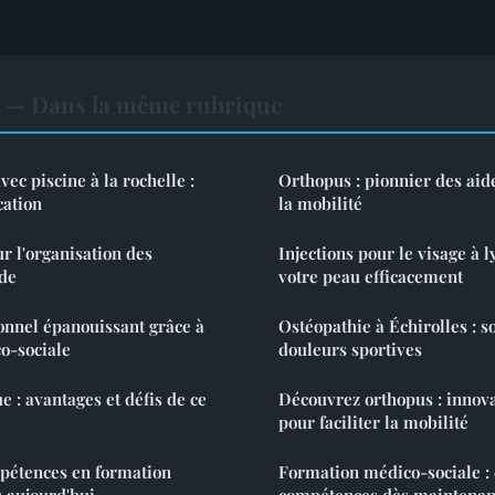
s — Dans la même rubrique
ec piscine à la rochelle :
Orthopus : pionnier des aid
cation
la mobilité
r l'organisation des
Injections pour le visage à l
de
votre peau efficacement
onnel épanouissant grâce à
Ostéopathie à Échirolles : s
o-sociale
douleurs sportives
 : avantages et défis de ce
Découvrez orthopus : innova
pour faciliter la mobilité
pétences en formation
Formation médico-sociale : 
 aujourd'hui
compétences dès maintenan