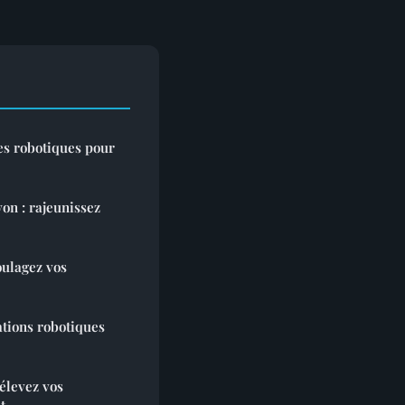
es robotiques pour
yon : rajeunissez
oulagez vos
tions robotiques
élevez vos
t