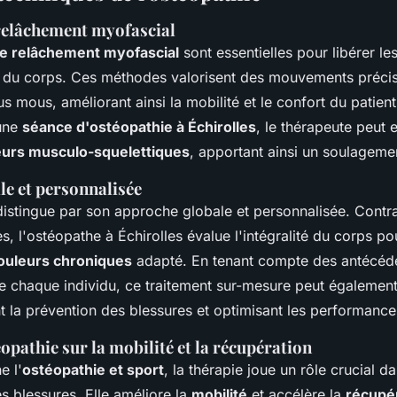
relâchement myofascial
e relâchement myofascial
sont essentielles pour libérer le
bre du corps. Ces méthodes valorisent des mouvements précis
sus mous, améliorant ainsi la mobilité et le confort du patien
une
séance d'ostéopathie à Échirolles
, le thérapeute peut 
eurs musculo-squelettiques
, apportant ainsi un soulageme
e et personnalisée
distingue par son approche globale et personnalisée. Contr
es, l'ostéopathe à Échirolles évalue l'intégralité du corps p
ouleurs chroniques
adapté. En tenant compte des antécéd
de chaque individu, ce traitement sur-mesure peut également
nt la prévention des blessures et optimisant les performanc
éopathie sur la mobilité et la récupération
e l'
ostéopathie et sport
, la thérapie joue un rôle crucial d
es blessures. Elle améliore la
mobilité
et accélère la
récupé