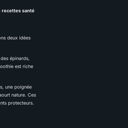
s
recettes santé
ons deux idées
 des épinards,
othie est riche
es, une poignée
aourt nature. Ces
nts protecteurs.