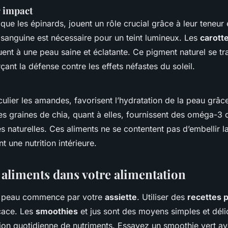
r impact
que les épinards, jouent un rôle crucial grâce à leur teneur
 sanguine est nécessaire pour un teint lumineux. Les
carott
uent à une peau saine et éclatante. Ce pigment naturel se t
çant la défense contre les effets néfastes du soleil.
culier les amandes, favorisent l’hydratation de la peau grâc
es graines de chia, quant à elles, fournissent des oméga-3 q
es naturelles. Ces aliments ne se contentent pas d’embellir l
 une nutrition intérieure.
 aliments dans votre alimentation
e peau commence par votre
assiette
. Utiliser des
recettes p
cace. Les
smoothies
et jus sont des moyens simples et dél
on quotidienne de nutriments. Essayez un smoothie vert av