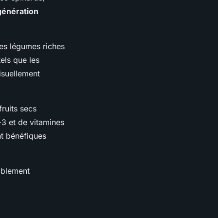
génération
es légumes riches
els que les
isuellement
ruits secs
-3 et de vitamines
t bénéfiques
ablement