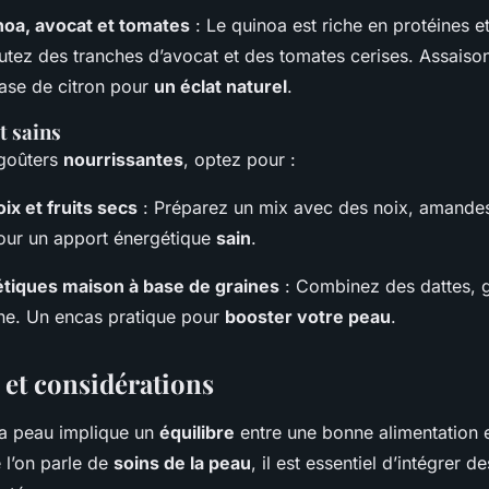
noa, avocat et tomates
: Le quinoa est riche en protéines e
outez des tranches d’avocat et des tomates cerises. Assais
base de citron pour
un éclat naturel
.
t sains
goûters
nourrissantes
, optez pour :
ix et fruits secs
: Préparez un mix avec des noix, amandes 
pour un apport énergétique
sain
.
tiques maison à base de graines
: Combinez des dattes, g
ine. Un encas pratique pour
booster votre peau
.
 et considérations
sa peau implique un
équilibre
entre une bonne alimentation e
 l’on parle de
soins de la peau
, il est essentiel d’intégrer d