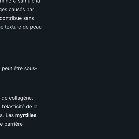
amine C stimule la
ges causés par
 contribue sans
ne texture de peau
 peut être sous-
 de collagène.
l’élasticité de la
ts. Les
myrtilles
e barrière