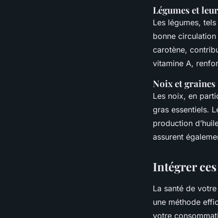
Légumes et leu
Les légumes, tels 
bonne circulation
carotène, contrib
vitamine A, renfor
Noix et graines
Les noix, en parti
gras essentiels. L
production d’huil
assurent également
Intégrer ces
La santé de votr
une méthode effi
votre consommati