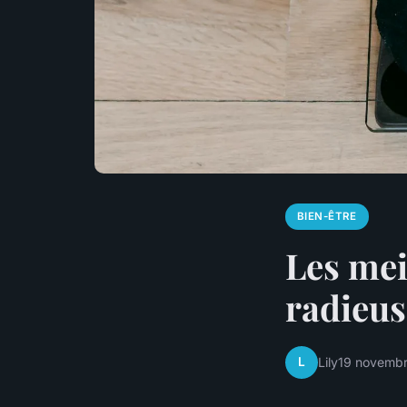
BIEN-ÊTRE
Les mei
radieus
L
Lily
19 novemb