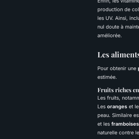
Enfin, les vitamin
production de col
les UV. Ainsi, inc
nul doute à maint
améliorée.
Les aliment
Pour obtenir une
estimée.
Fruits riches e
Les fruits, notam
Les
oranges
et l
peau. Similaire es
et les
framboises
naturelle contre l