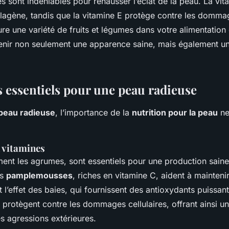
es sont indéniables pour rehausser l’éclat de la peau. La vit
lagène, tandis que la vitamine E protège contre les domma
lure une variété de fruits et légumes dans votre alimentation
enir non seulement une apparence saine, mais également u
s essentiels pour une peau radieuse
peau radieuse
, l’importance de la
nutrition pour la peau
ne
n vitamines
ment les agrumes, sont essentiels pour une production saine
es
pamplemousses
, riches en vitamine C, aident à maintenir 
t l’effet des baies, qui fournissent des antioxydants puissan
protègent contre les dommages cellulaires, offrant ainsi un
es agressions extérieures.