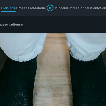
u
Bien-être
Grossesse
Maladie
Minceur
Professionnels
Santé
Sen
e peau radieuse