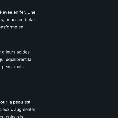
 élevée en fer. Une
es
, riches en bêta-
ransforme en
e à leurs acides
ui équilibrent la
a peau, mais
our la peau
est
icieux d’augmenter
ec épinards,