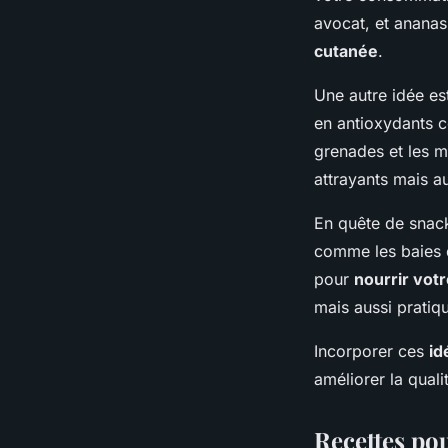
avocat, et ananas
cutanée
.
Une autre idée e
en antioxydants c
grenades et les m
attrayants mais a
En quête de snack
comme les baies d
pour
nourrir votr
mais aussi prati
Incorporer ces
id
améliorer la quali
Recettes po