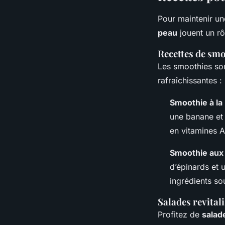
Pour maintenir u
peau
jouent un rô
Recettes de smo
Les smoothies
so
rafraîchissantes :
Smoothie à la
une banane et 
en vitamines A 
Smoothie aux b
d’épinards et 
ingrédients
sou
Salades revital
Profitez de
salad